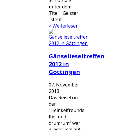
Schloß,die
unter dem
Titel " Geister
"steht...
> Weiterlesen
Gänselieseltreffen
2012 in
Göttingen
07. November
2013
Das Reisetrio
der
“Heinkelfreunde
Kiel und
drumrum“ war
wieder mal auf