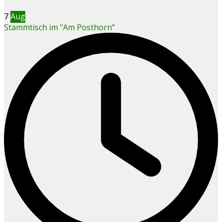
7
Aug
Stammtisch im "Am Posthorn"